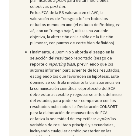
planificados
a priori
para evitar mediciones
selectivas
post hoc
.
En los ECA de la RS valorada en el AVC, la
valoración es de “riesgo alto” en todos los
estudios menos en uno (el estudio de Redding
et
al
., con un “riesgo bajo”, utiliza una variable
objetiva, la alteración en la caída de la función
pulmonar, con puntos de corte bien definidos).
Finalmente, el Dominio 5 aborda el sesgo en la
selección del resultado reportado (sesgo de
reporte o
reporting bias
), previniendo que los
autores informen parcialmente de los resultados,
escogiendo los que favorecen su hipótesis. Este
dominio se controla mediante la transparencia en
la comunicación científica: el protocolo del ECA
debe estar accesible y registrarse antes del inicio
del estudio, para poder ser comparado con los
resultados publicados. La Declaración CONSORT
para la elaboración de manuscritos de ECA
enfatiza la necesidad de especificar
a priori
las
variables de resultado principal y secundarias,
incluyendo cualquier cambio posterior en las