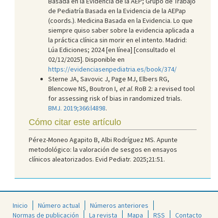
Basada en la Evidencia de la AEP; Grupo de Trabajo
de Pediatría Basada en la Evidencia de la AEPap
(coords.). Medicina Basada en la Evidencia. Lo que
siempre quiso saber sobre la evidencia aplicada a
la práctica clínica sin morir en el intento. Madrid:
Lúa Ediciones; 2024 [en línea] [consultado el
02/12/2025]. Disponible en
https://evidenciasenpediatria.es/book/374/
Sterne JA, Savovic J, Page MJ, Elbers RG,
Blencowe NS, Boutron I,
et al
. RoB 2: a revised tool
for assessing risk of bias in randomized trials.
BMJ. 2019;366:l4898
.
Cómo citar este artículo
Pérez-Moneo Agapito B, Albi Rodríguez MS. Apunte
metodológico: la valoración de sesgos en ensayos
clínicos aleatorizados. Evid Pediatr. 2025;21:51.
Inicio
Número actual
Números anteriores
Normas de publicación
La revista
Mapa
RSS
Contacto