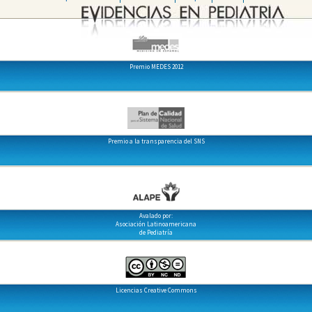
Premio MEDES 2012
Premio a la transparencia del SNS
Avalado por:
Asociación Latinoamericana
de Pediatría
Licencias Creative Commons