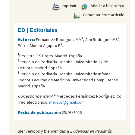
Imprimir
Añadir a biblioteca
Comentar este artículo
ED | Editoriales
1
2
Autores:
Fernández Rodríguez MM
, Albi Rodríguez MS
,
3
Pérez-Moneo Agapito B
.
1
Pediatra. CS Potes. Madrid. España.
2
Servicio de Pediatría. Hospital Universitario 12 de
Octubre. Madrid. España.
3
Servicio de Pediatría. Hospital Universitario Infanta
Leonor. Facultad de Medicina. Universidad Complutense.
Madrid. España.
Correspondencia:
M.ª Mercedes Fernández Rodríguez. Co
rreo electrónico:
mer763@gmail.com
Fecha de publicación:
25/03/2026
Bienvenidos y bienvenidas a
Evidencias en Pediatría
: