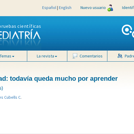
Español
|
English
Nuevo usuario
Identi
pruebas científicas
Temas
La revista
Comentarios
Padr
dad: todavía queda mucho por aprender
s)
s Cubells C
.