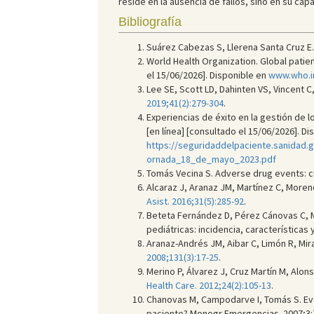
reside en la ausencia de fallos, sino en su ca
Bibliografía
Suárez Cabezas S, Llerena Santa Cruz E.
World Health Organization. Global patien
el 15/06/2026]. Disponible en
www.who.in
Lee SE, Scott LD, Dahinten VS, Vincent C
2019;41(2):279-304
.
Experiencias de éxito en la gestión de l
[en línea] [consultado el 15/06/2026]. Di
https://seguridaddelpaciente.sanidad
ornada_18_de_mayo_2023.pdf
Tomás Vecina S. Adverse drug events: cu
Alcaraz J, Aranaz JM, Martínez C, Moren
Asist. 2016;31(5):285-92
.
Beteta Fernández D, Pérez Cánovas C, M
pediátricas: incidencia, características 
Aranaz-Andrés JM, Aibar C, Limón R, Mira 
2008;131(3):17-25
.
Merino P, Álvarez J, Cruz Martín M, Alon
Health Care. 2012;24(2):105-13
.
Chanovas M, Campodarve I, Tomás S. Even
paciente? Monogr Emergencias. 2007;3: