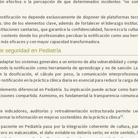
ión efectiva o la percepción de que determinados incidentes “no so
notificación no depende exclusivamente de disponer de plataformas tecn
. Uno de los elementos clave, además de fortalecer el liderazgo instituci
stituciones sanitarias, que garantice la confidencialidad, favorezca la cult
n contexto donde los profesionales perciban la notificación como una herr
ón más eficaces y con mayor capacidad transformadora.
e seguridad en Pediatría
e adaptar los sistemas generales a un entorno de alta vulnerabilidad y comple
do la notificación como herramienta de aprendizaje y no de sanción. La f
a dosificación, el cálculo por peso, la comunicación interprofesional 
notificación en la práctica clínica diaria es esencial para reducir la carga 
n elemento diferencial en Pediatría. Su implicación puede actuar como bar
isiones compartida. Asimismo, es fundamental la transparencia comunicat
e indicadores, auditorías y retroalimentación estructurada permite cer
18
rmar la información en mejoras sostenibles de la práctica clínica
.
 paciente en Pediatría pasa por la integración coherente de cultura, par
cero es inalcanzable, el daño evitable no debería serlo; en este sentido,