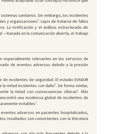
 un mínimo aceptable. Este concepto reconoce que
 sistemas sanitarios. Sin embargo, los incidentes
3
ales y organizaciones
. Lejos de tratarse de fallos
a. La notificación y el análisis estructurado de
ad -─basada en la comunicación abierta, el trabajo
on especialmente relevantes en los servicios de
elevado de eventos adversos debido a la presión
e de incidentes de seguridad. El estudio EVADUR
5
e la mitad incidentes con daño
. De forma similar,
6
nte la mitad con consecuencias clínicas
. Más
encontró una incidencia global de incidentes de
7
laramente evitables
.
e eventos adversos en pacientes hospitalizados,
os resultados son consistentes con la literatura
os adversos son aún más frecuentes debido a la