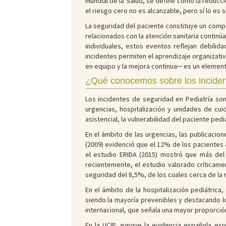
Mundial de la Salud, se define como la reducc
el riesgo cero no es alcanzable, pero sí lo es
La seguridad del paciente constituye un compon
relacionados con la atención sanitaria contin
individuales, estos eventos reflejan debilida
incidentes permiten el aprendizaje organizativ
en equipo y la mejora continua─ es un element
¿Qué conocemos sobre los inciden
Los incidentes de seguridad en Pediatría son
urgencias, hospitalización y unidades de cu
asistencial, la vulnerabilidad del paciente pedi
En el ámbito de las urgencias, las publicaci
(2009) evidenció que el 12% de los pacientes 
el estudio ERIDA (2015) mostró que más del
recientemente, el estudio valorado críticame
seguridad del 8,5%, de los cuales cerca de l
En el ámbito de la hospitalización pediátric
siendo la mayoría prevenibles y destacando lo
internacional, que señala una mayor proporción
En la UCIP, aunque la evidencia española es