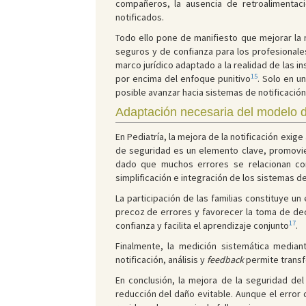
compañeros, la ausencia de retroalimentac
notificados.
Todo ello pone de manifiesto que mejorar la 
seguros y de confianza para los profesionales
marco jurídico adaptado a la realidad de las in
15
por encima del enfoque punitivo
. Solo en u
posible avanzar hacia sistemas de notificaci
Adaptación necesaria del modelo d
En Pediatría, la mejora de la notificación exig
de seguridad es un elemento clave, promovien
dado que muchos errores se relacionan con l
simplificación e integración de los sistemas de 
La participación de las familias constituye u
precoz de errores y favorecer la toma de dec
17
confianza y facilita el aprendizaje conjunto
.
Finalmente, la medición sistemática mediant
notificación, análisis y
feedback
permite transfo
En conclusión, la mejora de la seguridad del
reducción del daño evitable. Aunque el error 