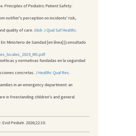
 Principles of Pediatric Patient Safety:
om notifier's perception on incidents' risk,
nd quality of care.
Glob J Qual Saf Healthc.
En: Ministerio de Sanidad [en línea] [consultado
res_locales_2019_MS.pdf
bioéticas y normativas fundadas en la seguridad
 acciones concretas.
J Healthc Qual Res.
 families in an emergency department: an
are in freestanding children's and general
 Evid Pediatr. 2026;22:10.