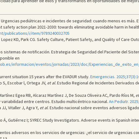
pacidad para aprender de ellos y transformarlos en oportunidades de mejora
 Urgencias pediátricas e incidentes de seguridad: cuando menos es más. Ev
t safety action plan 2021-2030: towards eliminating avoidable harm in healt
t/publications/i/item/9789240032705
, Lopez KD, Park CG. Safety Culture, Patient Safety, and Quality of Care Ou
os sistemas de notificación. Estrategia de Seguridad del Paciente del Siste
sponible en
.gob.es/informacion/eventos/jornadas/2023/doc/Experiencias_de_exito_e
rrent situation 15 years after the EVADUR study.
Emergencias. 2025;37(3):1
o S, Escobar l, Ortega JV,
et al.
Estudio Regional de Incidentes Derivados de
artínez Egea RB, Alcaraz Martínez J, De Souza Oliveira AC, Pardo Ríos M,
et
y variabilidad entre centros. Estudio multicéntrico nacional.
An Pediatr. 2025
JJ, Vitaller J, Agra Y,
et al
. Estudio nacional sobre eventos adversos ligados
so Á, Gutiérrez I; SYREC Study Investigators. Adverse events in Spanish inte
tos adversos en los servicios de urgencias: ¿el servicio de urgencias com
7-13.