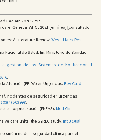
 continua.
id Pediatr. 2026;22:19.
h care. Geneva: WHO; 2021 [en línea] [consultado
tcomes: A Literature Review.
West J Nurs Res.
ma Nacional de Salud. En: Ministerio de Sanidad
n_la_gestion_de_los_Sistemas_de_Notificacion_J
65-6
.
 la Atención (ERIDA) en Urgencias.
Rev Calid
 al.
Incidentes de seguridad en urgencias
;103(4):503998
.
 a la hospitalización (ENEAS).
Med Clin.
nsive care units: the SYREC study.
Int J Qual
o sinónimo de inseguridad clínica para el