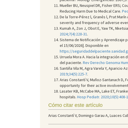
Mueller BU, Neuspiel DR, Fisher ERS; Cou
Reducing Harm Due to Medical Care.
Ped
De la Torre-Pérez l, Granés l, Prat Marín
severity and frequency of adverse eve
Kumah A, Zon J, Obot E, Yaw TK, Nketsia
2024;7(4):228-31
.
Sistema de Notificación y Aprendizaje pa
el 15/06/2026]. Disponible en
https://seguridaddelpaciente.sanidad
Urruela Mora A. Hacia la integración en
del paciente.
Rev Derecho Genoma Hum. 
Santiña Vila M, Agra Varela Y, Aparicio
2019;34(5):225-7
.
Arias Constantí V, Muñoz-Santanach D, F
opportunity for their active involvemen
Lasater KB, McCabe MA, Lake ET, Frank
hospitals.
Hosp Pediatr. 2020;10(5):408-
Cómo citar este artículo
Arias Constantí V, Domingo Garau A, Luaces Cub