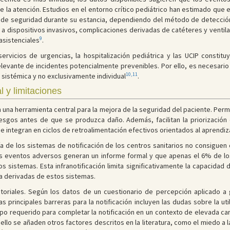
de la atención. Estudios en el entorno crítico pediátrico han estimado que
 de seguridad durante su estancia, dependiendo del método de detección
a dispositivos invasivos, complicaciones derivadas de catéteres y ventil
9
asistenciales
.
rvicios de urgencias, la hospitalización pediátrica y las UCIP constit
levante de incidentes potencialmente prevenibles. Por ello, es necesario
10,11
sistémica y no exclusivamente individual
.
l y limitaciones
una herramienta central para la mejora de la seguridad del paciente. Permit
 riesgos antes de que se produzca daño. Además, facilitan la priorizació
e integran en ciclos de retroalimentación efectivos orientados al aprendiz
ía de los sistemas de notificación de los centros sanitarios no consiguen 
os eventos adversos generan un informe formal y que apenas el 6% de lo
s sistemas. Esta infranotificación limita significativamente la capacidad
a derivadas de estos sistemas.
actoriales. Según los datos de un cuestionario de percepción aplicado a
as principales barreras para la notificación incluyen las dudas sobre la ut
po requerido para completar la notificación en un contexto de elevada carg
A ello se añaden otros factores descritos en la literatura, como el miedo a