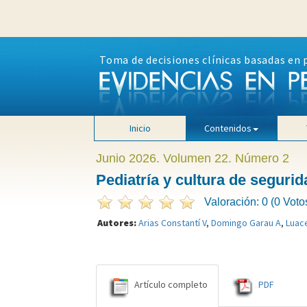
Toma de decisiones clínicas basadas en 
Inicio
Contenidos
Junio 2026. Volumen 22. Número 2
Pediatría y cultura de seguri
Valoración: 0 (0 Voto
Autores:
Arias Constantí V
,
Domingo Garau A
,
Luace
Artículo completo
PDF