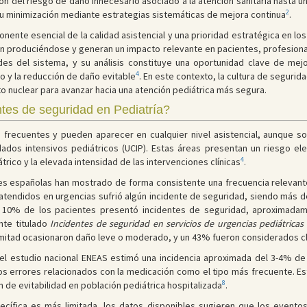
ión del riesgo de daño innecesario asociado a la atención sanitaria hasta
2
 su minimización mediante estrategias sistemáticas de mejora continua
.
ente esencial de la calidad asistencial y una prioridad estratégica en los
úan produciéndose y generan un impacto relevante en pacientes, profesion
des del sistema, y su análisis constituye una oportunidad clave de mejor
4
o y la reducción de daño evitable
. En este contexto, la cultura de segurid
o nuclear para avanzar hacia una atención pediátrica más segura.
tes de seguridad en Pediatría?
 frecuentes y pueden aparecer en cualquier nivel asistencial, aunque s
idados intensivos pediátricos (UCIP). Estas áreas presentan un riesgo 
4
átrico y la elevada intensidad de las intervenciones clínicas
.
ones españolas han mostrado de forma consistente una frecuencia relevant
atendidos en urgencias sufrió algún incidente de seguridad, siendo más d
 10% de los pacientes presentó incidentes de seguridad, aproximadame
nte titulado
Incidentes de seguridad en servicios de urgencias pediátricas
a mitad ocasionaron daño leve o moderado, y un 43% fueron considerados c
a, el estudio nacional ENEAS estimó una incidencia aproximada del 3-4% d
s errores relacionados con la medicación como el tipo más frecuente. Est
8
 de evitabilidad en población pediátrica hospitalizada
.
pecífica es más limitada, los datos disponibles sugieren que los event