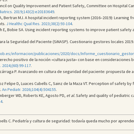
ncil on Quality Improvement and Patient Safety, Committee on Hospital Care.
iatrics. 2019;143(2):e20183649
.
 A, Bertran MJ. A hospital incident reporting system (2016–2019): Learning fr
nts.
J Healthc Qual Res. 2023;38(2):93-104
.
h E, Bobie SA. Using incident reporting systems to improve patient safety a
ra la Seguridad del Paciente (SiNASP). Cuestionario gestores locales 2019. 
.gob.es/informacion/publicaciones/2020/docs/Informe_cuestionario_gesto
 derecho positivo de la noción «cultura justa» con base en consideraciones 
2024;(60):99-117
.
 Azcárraga P. Avanzando en cultura de seguridad del paciente: propuesta de
oz Felipe D, Luaces Cubells C, Sainz de la Maza VT. Perception of safety by
t.
An Pediatr. 2026;104(4):504155
.
enberger WD, Roberts KE, Agosto PD,
et al.
Safety and quality of pediatric c
14
.
ells C. Pediatría y cultura de seguridad: todavía queda mucho por aprender.