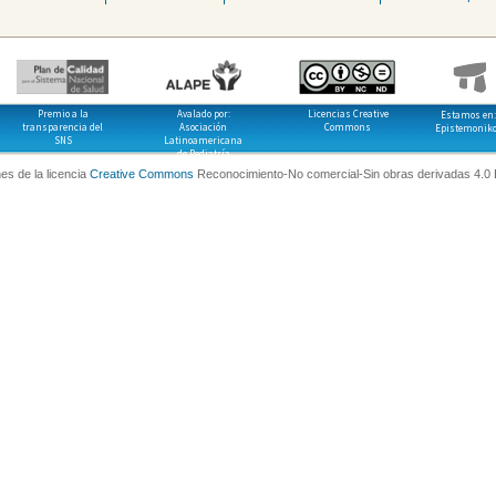
Premio a la
Avalado por:
Licencias Creative
Estamos en:
transparencia del
Asociación
Commons
Epistemonik
SNS
Latinoamericana
de Pediatría
es de la licencia
Creative Commons
Reconocimiento-No comercial-Sin obras derivadas 4.0