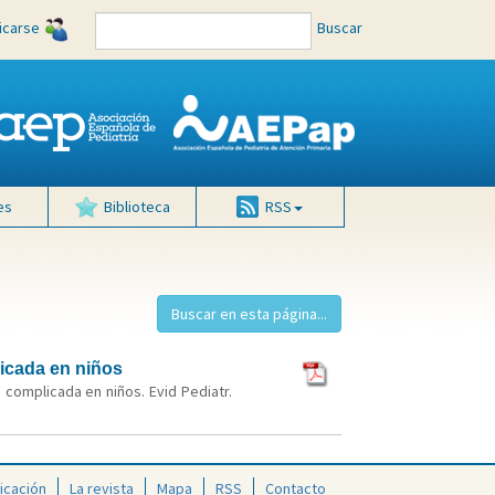
ficarse
Buscar
es
Biblioteca
RSS
licada en niños
 complicada en niños. Evid Pediatr.
icación
La revista
Mapa
RSS
Contacto