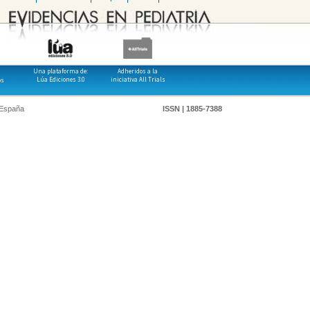
Una plataforma de:
Adheridos a la
Lúa Ediciones 3.0
iniciativa All Trials
os
 España
ISSN | 1885-7388