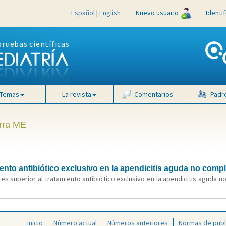
Español
|
English
Nuevo usuario
Identi
pruebas científicas
Temas
La revista
Comentarios
Padr
arra ME
ento antibiótico exclusivo en la apendicitis aguda no comp
s superior al tratamiento antibiótico exclusivo en la apendicitis aguda no
Inicio
Número actual
Números anteriores
Normas de publ