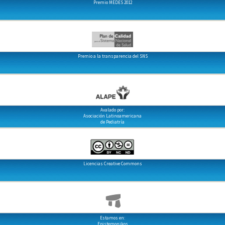
Premio MEDES 2012
Premio a la transparencia del SNS
Avalado por:
Asociación Latinoamericana
de Pediatría
Licencias Creative Commons
Estamos en:
Epistemonikos