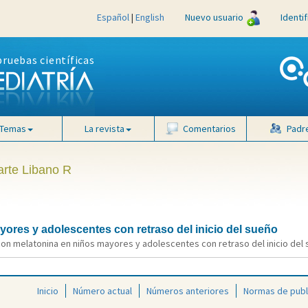
Español
|
English
Nuevo usuario
Identi
pruebas científicas
Temas
La revista
Comentarios
Padr
arte Libano R
ores y adolescentes con retraso del inicio del sueño
n melatonina en niños mayores y adolescentes con retraso del inicio del su
Inicio
Número actual
Números anteriores
Normas de publ