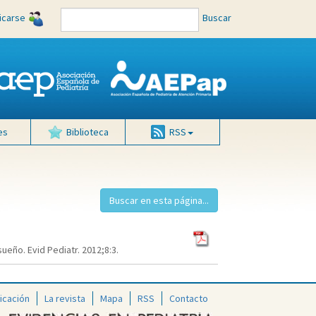
ficarse
Buscar
es
Biblioteca
RSS
eño. Evid Pediatr. 2012;8:3.
icación
La revista
Mapa
RSS
Contacto