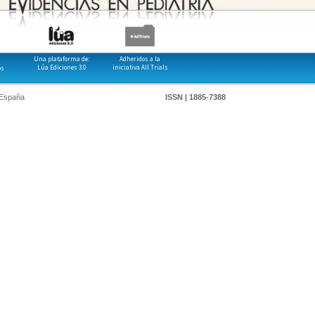
Una plataforma de:
Adheridos a la
Lúa Ediciones 3.0
iniciativa All Trials
os
 España
ISSN | 1885-7388