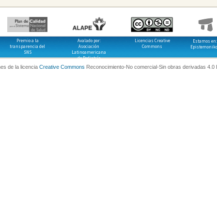
Premio a la
Avalado por:
Licencias Creative
Estamos en:
transparencia del
Asociación
Commons
Epistemonik
SNS
Latinoamericana
de Pediatría
es de la licencia
Creative Commons
Reconocimiento-No comercial-Sin obras derivadas 4.0