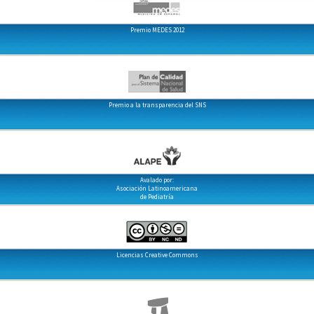
Premio MEDES 2012
Premio a la transparencia del SNS
Avalado por:
Asociación Latinoamericana
de Pediatría
Licencias Creative Commons