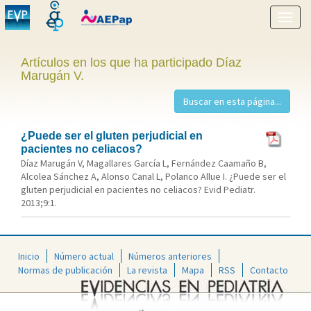
Mostr
menú
Artículos en los que ha participado Díaz
Marugán V.
¿Puede ser el gluten perjudicial en
pacientes no celiacos?
Díaz Marugán V, Magallares García L, Fernández Caamaño B,
Alcolea Sánchez A, Alonso Canal L, Polanco Allue I. ¿Puede ser el
gluten perjudicial en pacientes no celiacos? Evid Pediatr.
2013;9:1.
Inicio
Número actual
Números anteriores
Normas de publicación
La revista
Mapa
RSS
Contacto