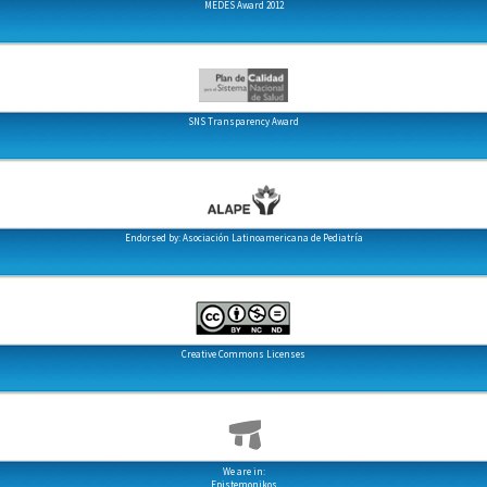
MEDES Award 2012
SNS Transparency Award
Endorsed by: Asociación Latinoamericana de Pediatría
Creative Commons Licenses
We are in:
Epistemonikos