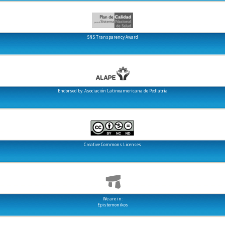
SNS Transparency Award
Endorsed by: Asociación Latinoamericana de Pediatría
Creative Commons Licenses
We are in:
Epistemonikos