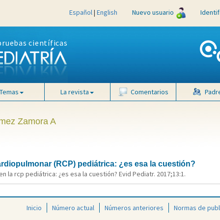
Español
|
English
Nuevo usuario
Identi
pruebas científicas
Temas
La revista
Comentarios
Padr
Gómez Zamora A
ardiopulmonar (RCP) pediátrica: ¿es esa la cuestión?
n la rcp pediátrica: ¿es esa la cuestión? Evid Pediatr. 2017;13:1.
Inicio
Número actual
Números anteriores
Normas de publ