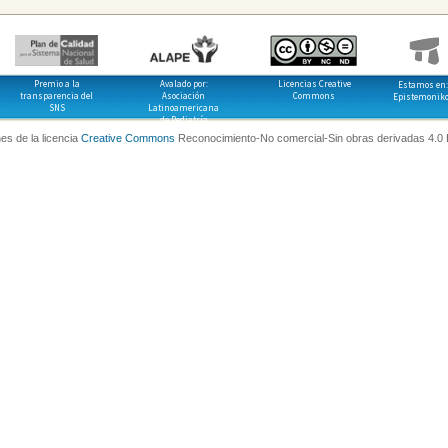
Premio a la
Avalado por:
Licencias Creative
Estamos en:
transparencia del
Asociación
Commons
Epistemonik
SNS
Latinoamericana
de Pediatría
es de la licencia
Creative Commons
Reconocimiento-No comercial-Sin obras derivadas 4.0