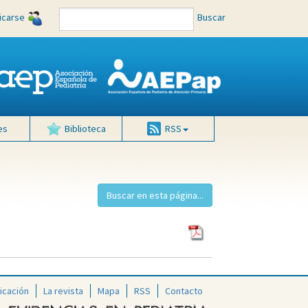
ficarse
Buscar
es
Biblioteca
RSS
icación
La revista
Mapa
RSS
Contacto