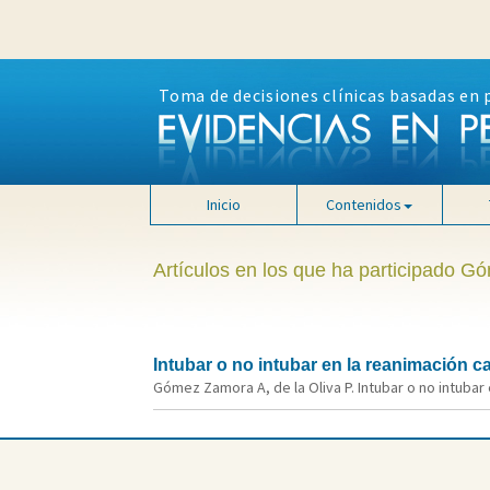
Toma de decisiones clínicas basadas en 
Inicio
Contenidos
Artículos en los que ha participado 
Intubar o no intubar en la reanimación c
Gómez Zamora A, de la Oliva P. Intubar o no intubar e