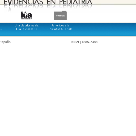
Una plataforma de:
Adheridos a la
Lúa Ediciones 3.0
iniciativa All Trials
os
 España
ISSN | 1885-7388