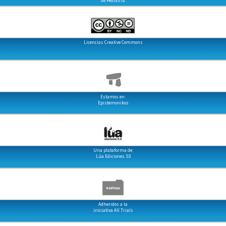
de Pediatría
Licencias Creative Commons
Estamos en:
Epistemonikos
Una plataforma de:
Lúa Ediciones 3.0
Adheridos a la
iniciativa All Trials