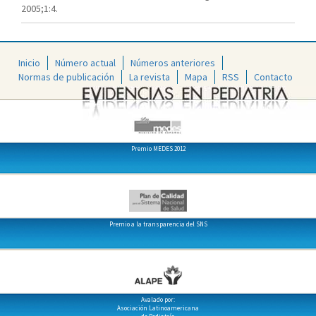
2005;1:4.
Inicio
Número actual
Números anteriores
Normas de publicación
La revista
Mapa
RSS
Contacto
Premio MEDES 2012
Premio a la transparencia del SNS
Avalado por:
Asociación Latinoamericana