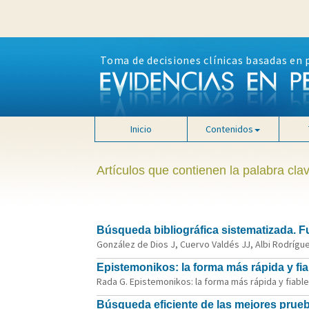
Toma de decisiones clínicas basadas en 
Inicio
Contenidos
Artículos que contienen la palabra clav
Búsqueda bibliográfica sistematizada. F
González de Dios J, Cuervo Valdés JJ, Albi Rodrígue
Epistemonikos: la forma más rápida y fia
Rada G. Epistemonikos: la forma más rápida y fiable 
Búsqueda eficiente de las mejores pruebas