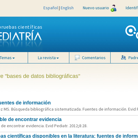
Español
|
English
Nuevo usuario
Identi
pruebas científicas
Temas
La revista
Comentarios
Padr
e "bases de datos bibliográficas"
uentes de información
z MS. Búsqueda bibliográfica sistematizada. Fuentes de información. Evid P
ble de encontrar evidencia
de encontrar evidencia. Evid Pediatr. 2012;8:28.
 científicas disponibles en la literatura: fuentes de infor