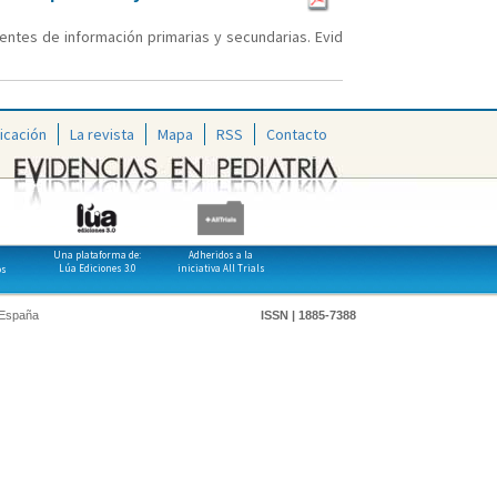
uentes de información primarias y secundarias. Evid
icación
La revista
Mapa
RSS
Contacto
Una plataforma de:
Adheridos a la
Lúa Ediciones 3.0
iniciativa All Trials
os
 España
ISSN | 1885-7388