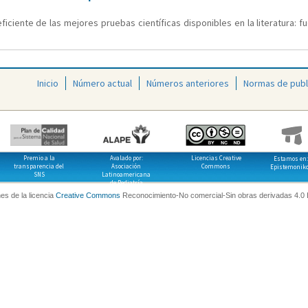
iciente de las mejores pruebas científicas disponibles en la literatura: f
Inicio
Número actual
Números anteriores
Normas de publ
Premio a la
Avalado por:
Licencias Creative
Estamos en:
transparencia del
Asociación
Commons
Epistemonik
SNS
Latinoamericana
de Pediatría
es de la licencia
Creative Commons
Reconocimiento-No comercial-Sin obras derivadas 4.0