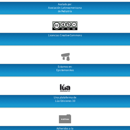
Avalado por:
Asociación Latinoamericana
de Pediatría
Licencias Creative Commons
Estamos en:
Epistemonikos
Una plataforma de:
Lúa Ediciones 3.0
Adheridos a la