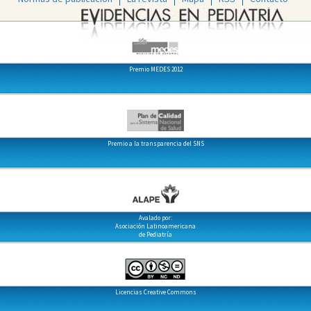
Premio MEDES 2012
Premio a la transparencia del SNS
Avalado por:
Asociación Latinoamericana
de Pediatría
Licencias Creative Commons