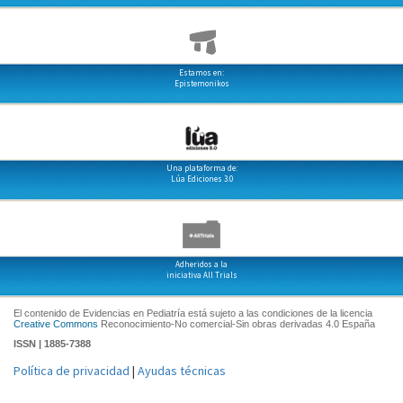
Estamos en:
Epistemonikos
Una plataforma de:
Lúa Ediciones 3.0
Adheridos a la
iniciativa All Trials
El contenido de Evidencias en Pediatría está sujeto a las condiciones de la licencia
Creative Commons
Reconocimiento-No comercial-Sin obras derivadas 4.0 España
ISSN | 1885-7388
Política de privacidad
|
Ayudas técnicas