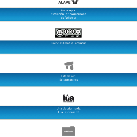
Avalado por:
Asociación Latinoamericana
de Pediatría
Licencias Creative Commons
Estamos en:
Epistemonikos
Una plataforma de:
Lúa Ediciones 3.0