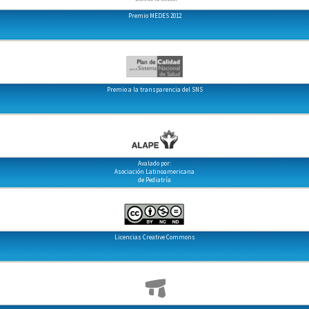
Premio MEDES 2012
Premio a la transparencia del SNS
Avalado por:
Asociación Latinoamericana
de Pediatría
Licencias Creative Commons