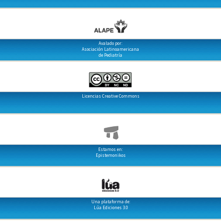
Avalado por:
Asociación Latinoamericana
de Pediatría
Licencias Creative Commons
Estamos en:
Epistemonikos
Una plataforma de:
Lúa Ediciones 3.0