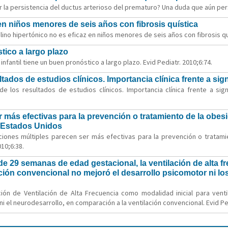
r la persistencia del ductus arterioso del prematuro? Una duda que aún persi
 en niños menores de seis años con fibrosis quística
lino hipertónico no es eficaz en niños menores de seis años con fibrosis quí
stico a largo plazo
nfantil tiene un buen pronóstico a largo plazo. Evid Pediatr. 2010;6:74.
tados de estudios clínicos. Importancia clínica frente a sign
 los resultados de estudios clínicos. Importancia clínica frente a signif
 más efectivas para la prevención o tratamiento de la obes
e Estados Unidos
nciones múltiples parecen ser más efectivas para la prevención o tratam
10;6:38.
e 29 semanas de edad gestacional, la ventilación de alta 
ación convencional no mejoró el desarrollo psicomotor ni lo
ción de Ventilación de Alta Frecuencia como modalidad inicial para v
i el neurodesarrollo, en comparación a la ventilación convencional. Evid Ped