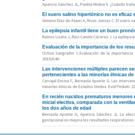
Aparicio Sánchez JL, Puebla Molina S. ¿Cuándo trata
El suero salino hipertónico no es eficaz
Gimeno Díaz de Atauri A, Rivas Juesas C. El suero sa
La epilepsia infantil tiene un buen pronó
Ramos Lizana J, Ruiz-Canela Cáceres J. La epilepsia i
Evaluación de la importancia de los resul
Ochoa Sangrador C.Evaluación de la importancia de
2010;6:40.
Las intervenciones múltiples parecen ser
pertenecientes a las minorías étnicas d
Carvajal Encina F, Bernaola Aponte G. Las interve
minorías étnicas de Estados Unidos. Evid Pediatr. 20
En recién nacidos prematuros menores d
inicial electiva, comparada con la ventil
los dos años de edad
Bernaola Aponte G, Aparicio Sánchez JL. La elec
gestacional no mejora los resultados respiratorios n