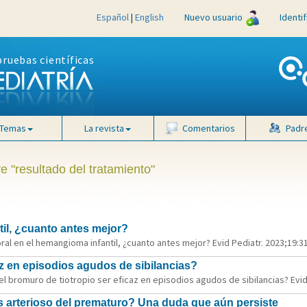
Español
|
English
Nuevo usuario
Identi
pruebas científicas
Temas
La revista
Comentarios
Padr
e "resultado del tratamiento"
til, ¿cuanto antes mejor?
ral en el hemangioma infantil, ¿cuanto antes mejor? Evid Pediatr. 2023;19:31
az en episodios agudos de sibilancias?
l bromuro de tiotropio ser eficaz en episodios agudos de sibilancias? Evid 
us arterioso del prematuro? Una duda que aún persiste