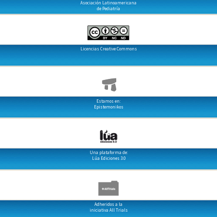
Asociación Latinoamericana
de Pediatría
Licencias Creative Commons
Estamos en:
Epistemonikos
Una plataforma de:
Lúa Ediciones 3.0
Adheridos a la
iniciativa All Trials