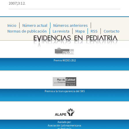
2007;3:12.
Inicio
Número actual
Números anteriores
Normas de publicación
La revista
Mapa
RSS
Contacto
Premio MEDES 2012
Premio a la transparencia del SNS
Avalado por:
Asociación Latinoamericana
de Pediatría