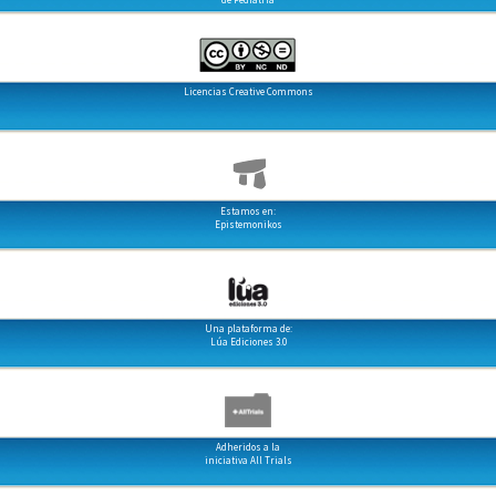
Licencias Creative Commons
Estamos en:
Epistemonikos
Una plataforma de:
Lúa Ediciones 3.0
Adheridos a la
iniciativa All Trials