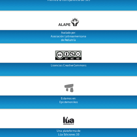
Avalado por:
Asociación Latinoamericana
de Pediatría
Licencias Creative Commons
Estamos en:
Epistemonikos
Una plataforma de:
Lúa Ediciones 3.0