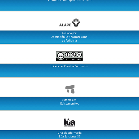
Avalado por:
Asociación Latinoamericana
de Pediatría
Licencias Creative Commons
Estamos en:
Epistemonikos
Una plataforma de:
Lúa Ediciones 3.0