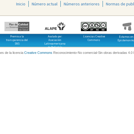
Inicio
Número actual
Números anteriores
Normas de publ
Premio a la
Avalado por:
Licencias Creative
Estamos en:
transparencia del
Asociación
Commons
Epistemonik
SNS
Latinoamericana
de Pediatría
es de la licencia
Creative Commons
Reconocimiento-No comercial-Sin obras derivadas 4.0