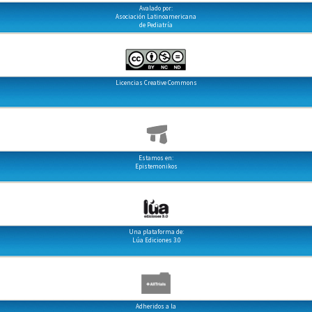
Avalado por:
Asociación Latinoamericana
de Pediatría
Licencias Creative Commons
Estamos en:
Epistemonikos
Una plataforma de:
Lúa Ediciones 3.0
Adheridos a la