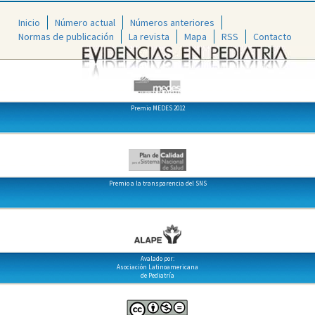
Inicio
Número actual
Números anteriores
Normas de publicación
La revista
Mapa
RSS
Contacto
Premio MEDES 2012
Premio a la transparencia del SNS
Avalado por:
Asociación Latinoamericana
de Pediatría