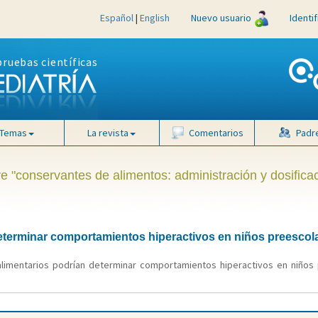
Español
|
English
Nuevo usuario
Identi
pruebas científicas
Temas
La revista
Comentarios
Padr
ve "conservantes de alimentos: administración y dosifica
eterminar comportamientos hiperactivos en niños preescolar
 alimentarios podrían determinar comportamientos hiperactivos en niños p