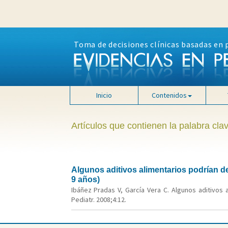
Toma de decisiones clínicas basadas en 
Inicio
Contenidos
Artículos que contienen la palabra cla
Algunos aditivos alimentarios podrían d
9 años)
Ibáñez Pradas V, García Vera C. Algunos aditivos
Pediatr. 2008;4:12.