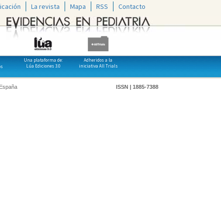
icación
La revista
Mapa
RSS
Contacto
Una plataforma de:
Adheridos a la
Lúa Ediciones 3.0
iniciativa All Trials
os
 España
ISSN | 1885-7388