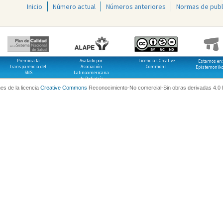
Inicio
Número actual
Números anteriores
Normas de publ
Premio a la
Avalado por:
Licencias Creative
Estamos en:
transparencia del
Asociación
Commons
Epistemonik
SNS
Latinoamericana
de Pediatría
es de la licencia
Creative Commons
Reconocimiento-No comercial-Sin obras derivadas 4.0