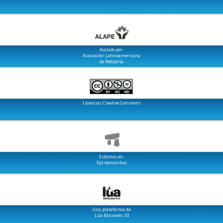
Avalado por:
Asociación Latinoamericana
de Pediatría
Licencias Creative Commons
Estamos en:
Epistemonikos
Una plataforma de:
Lúa Ediciones 3.0