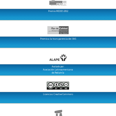
Premio MEDES 2012
Premio a la transparencia del SNS
Avalado por:
Asociación Latinoamericana
de Pediatría
Licencias Creative Commons