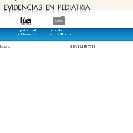
Una plataforma de:
Adheridos a la
Lúa Ediciones 3.0
iniciativa All Trials
os
 España
ISSN | 1885-7388