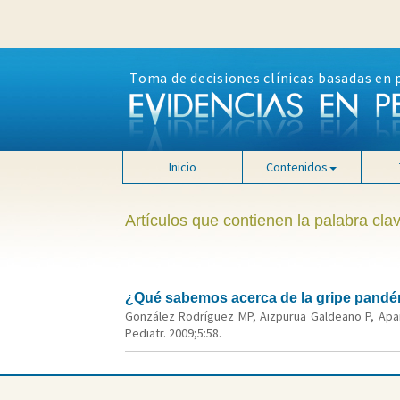
Toma de decisiones clínicas basadas en 
Inicio
Contenidos
Artículos que contienen la palabra cla
¿Qué sabemos acerca de la gripe pandém
González Rodríguez MP, Aizpurua Galdeano P, Apar
Pediatr. 2009;5:58.