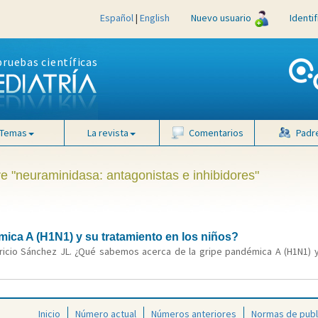
Español
|
English
Nuevo usuario
Identi
pruebas científicas
Temas
La revista
Comentarios
Padr
ve "neuraminidasa: antagonistas e inhibidores"
ica A (H1N1) y su tratamiento en los niños?
icio Sánchez JL. ¿Qué sabemos acerca de la gripe pandémica A (H1N1) y 
Inicio
Número actual
Números anteriores
Normas de publ