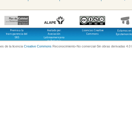
Premio a la
Avalado por:
Licencias Creative
Estamos en:
transparencia del
Asociación
Commons
Epistemonik
SNS
Latinoamericana
de Pediatría
es de la licencia
Creative Commons
Reconocimiento-No comercial-Sin obras derivadas 4.0