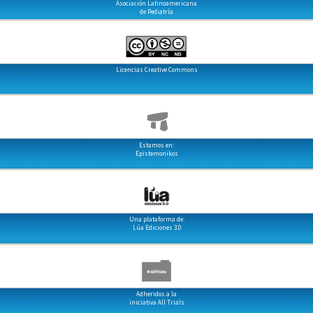
Asociación Latinoamericana
de Pediatría
Licencias Creative Commons
Estamos en:
Epistemonikos
Una plataforma de:
Lúa Ediciones 3.0
Adheridos a la
iniciativa All Trials