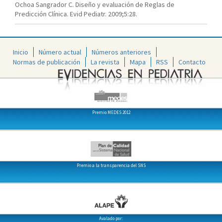
Ochoa Sangrador C. Diseño y evaluación de Reglas de
Predicción Clínica. Evid Pediatr. 2009;5:28.
Inicio
Número actual
Números anteriores
Normas de publicación
La revista
Mapa
RSS
Contacto
Premio MEDES 2012
Premio a la transparencia del SNS
Avalado por: