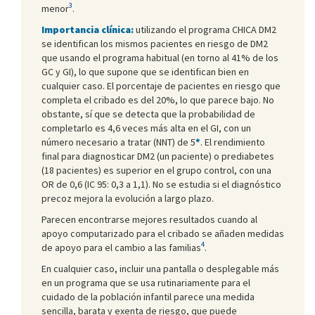
3
menor
.
Importancia clínica:
utilizando el programa CHICA DM2
se identifican los mismos pacientes en riesgo de DM2
que usando el programa habitual (en torno al 41% de los
GC y GI), lo que supone que se identifican bien en
cualquier caso. El porcentaje de pacientes en riesgo que
completa el cribado es del 20%, lo que parece bajo. No
obstante, sí que se detecta que la probabilidad de
completarlo es 4,6 veces más alta en el GI, con un
número necesario a tratar (NNT) de 5
*
. El rendimiento
final para diagnosticar DM2 (un paciente) o prediabetes
(18 pacientes) es superior en el grupo control, con una
OR de 0,6 (IC 95: 0,3 a 1,1). No se estudia si el diagnóstico
precoz mejora la evolución a largo plazo.
Parecen encontrarse mejores resultados cuando al
apoyo computarizado para el cribado se añaden medidas
4
de apoyo para el cambio a las familias
.
En cualquier caso, incluir una pantalla o desplegable más
en un programa que se usa rutinariamente para el
cuidado de la población infantil parece una medida
sencilla, barata y exenta de riesgo, que puede