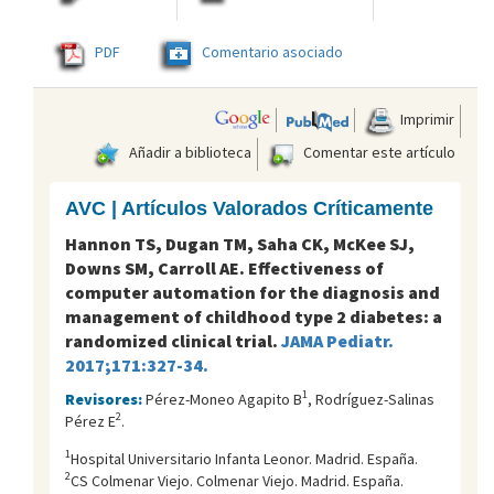
PDF
Comentario asociado
Imprimir
Añadir a biblioteca
Comentar este artículo
AVC | Artículos Valorados Críticamente
Hannon TS, Dugan TM, Saha CK, McKee SJ,
Downs SM, Carroll AE. Effectiveness of
computer automation for the diagnosis and
management of childhood type 2 diabetes: a
randomized clinical trial.
JAMA Pediatr.
2017;171:327-34.
1
Revisores:
Pérez-Moneo Agapito B
, Rodríguez-Salinas
2
Pérez E
.
1
Hospital Universitario Infanta Leonor. Madrid. España.
2
CS Colmenar Viejo. Colmenar Viejo. Madrid. España.