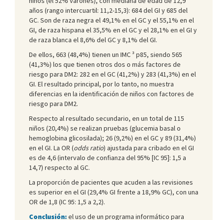
niños (el 52% varones), con mediana de edad de 12,9
años (rango intercuartil: 11,2-15,3): 684 del GI y 685 del
GC. Son de raza negra el 49,1% en el GC y el 55,1% en el
GI, de raza hispana el 35,5% en el GC y el 28,1% en el GI y
de raza blanca el 8,6% del GC y 8,1% del GI.
De ellos, 663 (48,4%) tienen un IMC ³ p85, siendo 565
(41,3%) los que tienen otros dos o más factores de
riesgo para DM2: 282 en el GC (41,2%) y 283 (41,3%) en el
GI. El resultado principal, por lo tanto, no muestra
diferencias en la identificación de niños con factores de
riesgo para DM2.
Respecto al resultado secundario, en un total de 115
niños (20,4%) se realizan pruebas (glucemia basal o
hemoglobina glicosilada); 26 (9,2%) en el GC y 89 (31,4%)
en el GI. La OR (
odds ratio
) ajustada para cribado en el GI
es de 4,6 (intervalo de confianza del 95% [IC 95]: 1,5 a
14,7) respecto al GC.
La proporción de pacientes que acuden a las revisiones
es superior en el GI (29,4% GI frente a 18,9% GC), con una
OR de 1,8 (IC 95: 1,5 a 2,2).
Conclusión:
el uso de un programa informático para