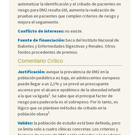
automatizar la identificación y el cribado de pacientes en
riesgo para DM2 resulta útil, aumenta la realización de
pruebas en pacientes que cumplen criterios de riesgo y
mejora el seguimiento.
Conflicto de intereses:
no existe.
Fuente de financiación:
beca del Instituto Nacional de
Diabetes y Enfermedades Digestivas y Renales. Otros
fondos procedentes de premios.
Comentario Crítico
Justificación:
aunque la prevalencia de DM2 en la
población pediátrica es baja, en adolescentes europeos
puede llegar a un 2,1% y se prevé un preocupante
ascenso por el alcance epidémico de la obesidad infantil
1
a la que va ligada
. Se sabe que el principal factor de
riesgo para padecerla es el sobrepeso. Por lo tanto, es
lógico que se planteen métodos de cribado en la
2
población obesa
.
Validez:
la población de estudio está bien definida, pero
se limita solo a cuatro clínicas concretas. Los criterios y
factores de riesgo de DM2 están referidos a la Academia