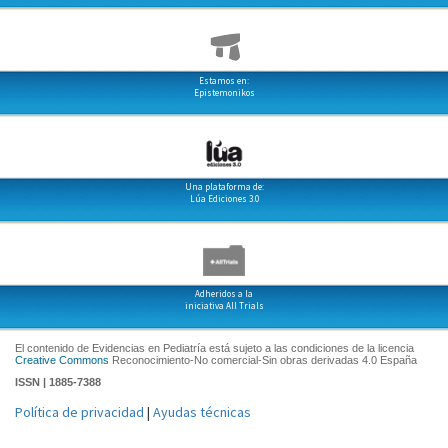
Estamos en:
Epistemonikos
Una plataforma de:
Lúa Ediciones 3.0
Adheridos a la
iniciativa All Trials
El contenido de Evidencias en Pediatría está sujeto a las condiciones de la licencia
Creative Commons
Reconocimiento-No comercial-Sin obras derivadas 4.0 España
ISSN | 1885-7388
Política de privacidad
|
Ayudas técnicas