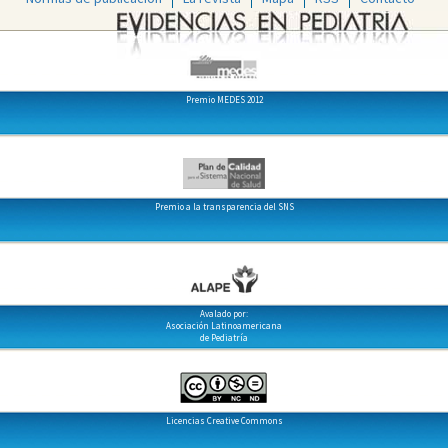
Premio MEDES 2012
Premio a la transparencia del SNS
Avalado por:
Asociación Latinoamericana
de Pediatría
Licencias Creative Commons