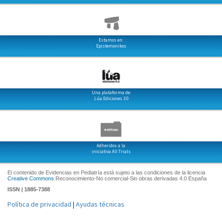
Estamos en:
Epistemonikos
Una plataforma de:
Lúa Ediciones 3.0
Adheridos a la
iniciativa All Trials
El contenido de Evidencias en Pediatría está sujeto a las condiciones de la licencia
Creative Commons
Reconocimiento-No comercial-Sin obras derivadas 4.0 España
ISSN | 1885-7388
Política de privacidad
|
Ayudas técnicas