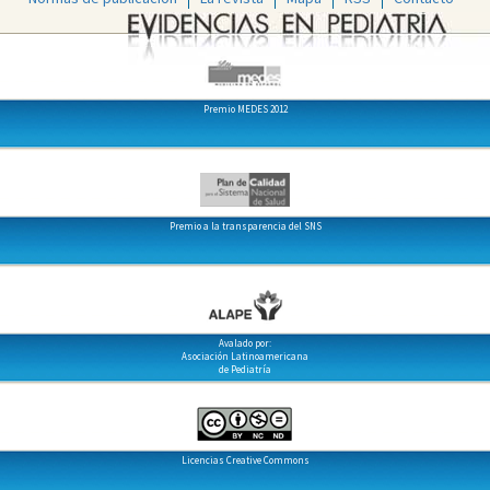
Premio MEDES 2012
Premio a la transparencia del SNS
Avalado por:
Asociación Latinoamericana
de Pediatría
Licencias Creative Commons