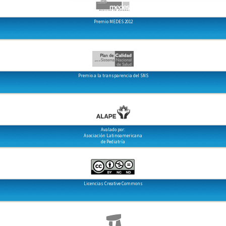
Premio MEDES 2012
Premio a la transparencia del SNS
Avalado por:
Asociación Latinoamericana
de Pediatría
Licencias Creative Commons