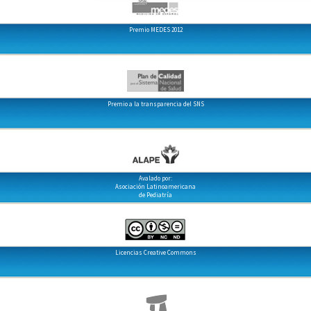
Premio MEDES 2012
Premio a la transparencia del SNS
Avalado por:
Asociación Latinoamericana
de Pediatría
Licencias Creative Commons