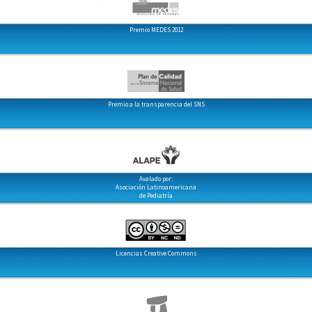
Premio MEDES 2012
Premio a la transparencia del SNS
Avalado por:
Asociación Latinoamericana
de Pediatría
Licencias Creative Commons