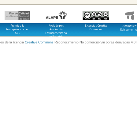
Premio a la
Avalado por:
Licencias Creative
Estamos en:
transparencia del
Asociación
Commons
Epistemonik
SNS
Latinoamericana
de Pediatría
es de la licencia
Creative Commons
Reconocimiento-No comercial-Sin obras derivadas 4.0