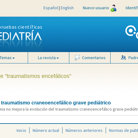
Español
|
English
Nuevo usuario
Identi
pruebas científicas
Temas
La revista
Comentarios
Padr
ve "traumatismos encefálicos"
l traumatismo craneoencefálico grave pediátrico
mia no mejora la evolución del traumatismo craneoencefálico grave pediátric
Inicio
Número actual
Números anteriores
Normas de publ