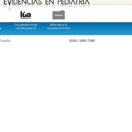
Una plataforma de:
Adheridos a la
Lúa Ediciones 3.0
iniciativa All Trials
os
 España
ISSN | 1885-7388