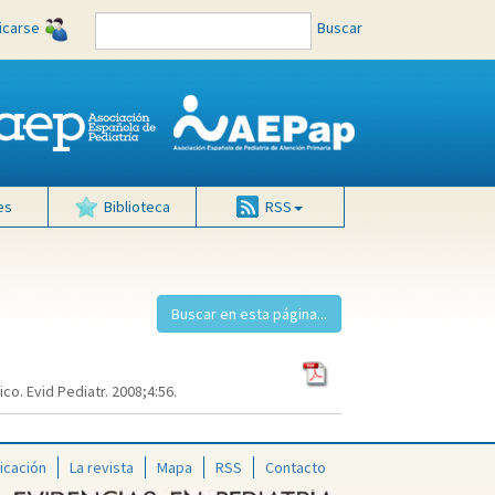
ficarse
Buscar
es
Biblioteca
RSS
o. Evid Pediatr. 2008;4:56.
icación
La revista
Mapa
RSS
Contacto