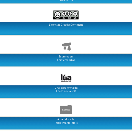
de Pediatría
Licencias Creative Commons
Estamos en:
Epistemonikos
Una plataforma de:
Lúa Ediciones 3.0
Adheridos a la
iniciativa All Trials