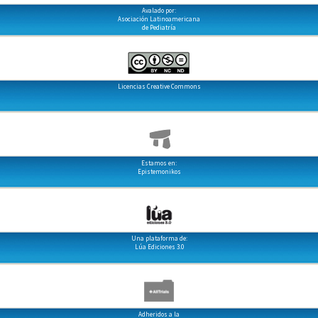
Avalado por:
Asociación Latinoamericana
de Pediatría
Licencias Creative Commons
Estamos en:
Epistemonikos
Una plataforma de:
Lúa Ediciones 3.0
Adheridos a la