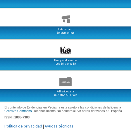
Estamos en:
Epistemonikos
Una plataforma de:
Lúa Ediciones 3.0
Adheridos a la
iniciativa All Trials
El contenido de Evidencias en Pediatría está sujeto a las condiciones de la licencia
Creative Commons
Reconocimiento-No comercial-Sin obras derivadas 4.0 España
ISSN | 1885-7388
Política de privacidad
|
Ayudas técnicas