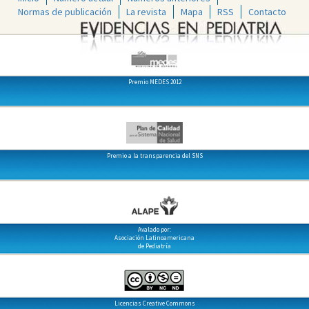
Normas de publicación
La revista
Mapa
RSS
Contacto
Premio MEDES 2012
Premio a la transparencia del SNS
Avalado por:
Asociación Latinoamericana
de Pediatría
Licencias Creative Commons