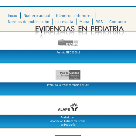
Inicio
Número actual
Números anteriores
Normas de publicación
La revista
Mapa
RSS
Contacto
Premio MEDES 2012
Premio a la transparencia del SNS
Avalado por:
Asociación Latinoamericana
de Pediatría