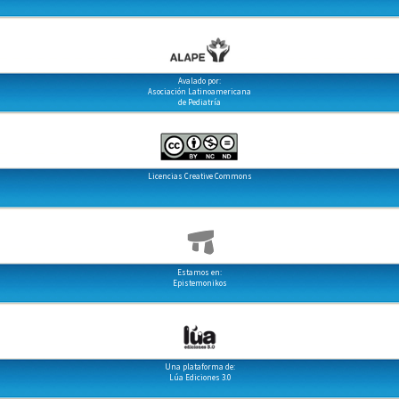
Avalado por:
Asociación Latinoamericana
de Pediatría
Licencias Creative Commons
Estamos en:
Epistemonikos
Una plataforma de:
Lúa Ediciones 3.0