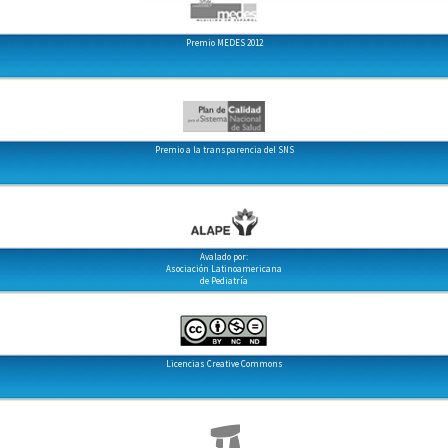
Premio MEDES 2012
Premio a la transparencia del SNS
Avalado por:
Asociación Latinoamericana
de Pediatría
Licencias Creative Commons