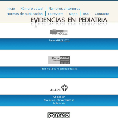
Inicio
Número actual
Números anteriores
Normas de publicación
La revista
Mapa
RSS
Contacto
Premio MEDES 2012
Premio a la transparencia del SNS
Avalado por:
Asociación Latinoamericana
de Pediatría