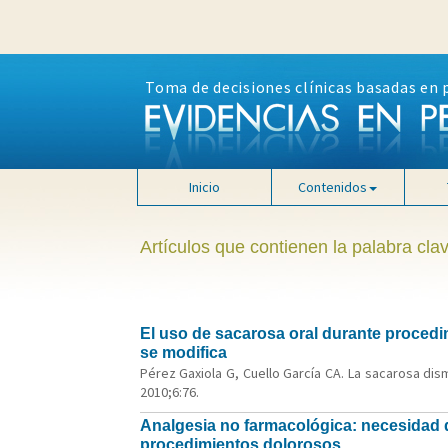
Toma de decisiones clínicas basadas en 
Inicio
Contenidos
Artículos que contienen la palabra cla
El uso de sacarosa oral durante procedi
se modifica
Pérez Gaxiola G, Cuello García CA. La sacarosa di
2010;6:76.
Analgesia no farmacológica: necesidad de
procedimientos dolorosos