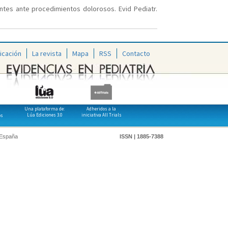
antes ante procedimientos dolorosos. Evid Pediatr.
icación
La revista
Mapa
RSS
Contacto
Una plataforma de:
Adheridos a la
Lúa Ediciones 3.0
iniciativa All Trials
os
 España
ISSN | 1885-7388