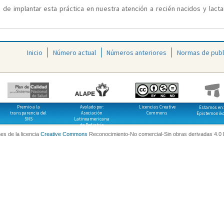
 de implantar esta práctica en nuestra atención a recién nacidos y lact
Inicio
Número actual
Números anteriores
Normas de publ
Premio a la
Avalado por:
Licencias Creative
Estamos en:
transparencia del
Asociación
Commons
Epistemonik
SNS
Latinoamericana
de Pediatría
es de la licencia
Creative Commons
Reconocimiento-No comercial-Sin obras derivadas 4.0