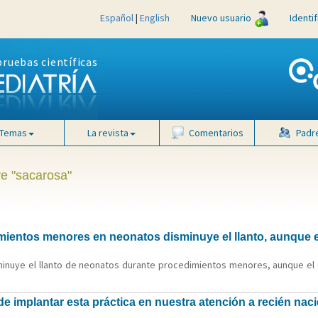
Español
|
English
Nuevo usuario
Identi
pruebas científicas
Temas
La revista
Comentarios
Padr
ve "sacarosa"
mientos menores en neonatos disminuye el llanto, aunque 
sminuye el llanto de neonatos durante procedimientos menores, aunque el 
 implantar esta práctica en nuestra atención a recién naci