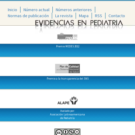
Inicio
Número actual
Números anteriores
Normas de publicación
La revista
Mapa
RSS
Contacto
Premio MEDES 2012
Premio a la transparencia del SNS
Avalado por:
Asociación Latinoamericana
de Pediatría