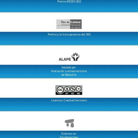
Premio MEDES 2012
Premio a la transparencia del SNS
Avalado por:
Asociación Latinoamericana
de Pediatría
Licencias Creative Commons
Estamos en:
Epistemonikos