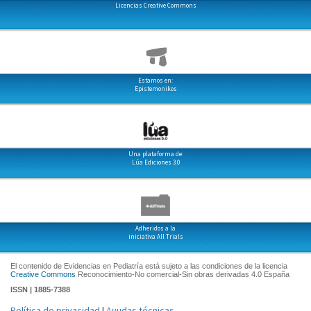
Licencias Creative Commons
Estamos en:
Epistemonikos
Una plataforma de:
Lúa Ediciones 3.0
Adheridos a la
iniciativa All Trials
El contenido de Evidencias en Pediatría está sujeto a las condiciones de la licencia
Creative Commons
Reconocimiento-No comercial-Sin obras derivadas 4.0 España
ISSN | 1885-7388
Política de privacidad
|
Ayudas técnicas