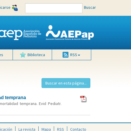
ficarse
Buscar
es
Biblioteca
RSS
dad temprana
mortalidad temprana. Evid Pediatr.
icación
La revista
Mapa
RSS
Contacto