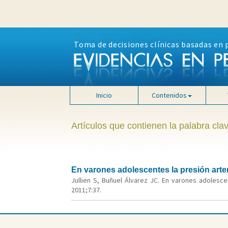
Toma de decisiones clínicas basadas en 
Inicio
Contenidos
Artículos que contienen la palabra clav
En varones adolescentes la presión arter
Jullien S, Buñuel Álvarez JC. En varones adolesce
2011;7:37.