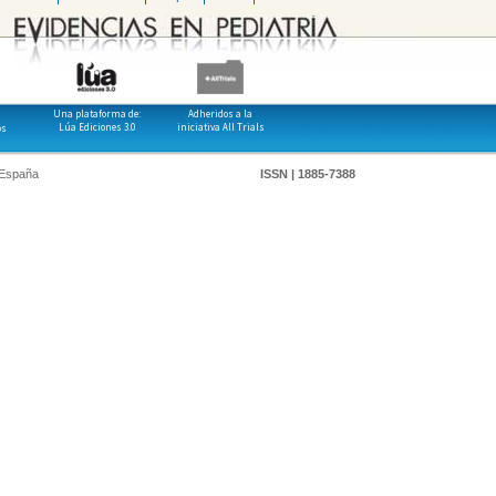
Una plataforma de:
Adheridos a la
Lúa Ediciones 3.0
iniciativa All Trials
os
 España
ISSN | 1885-7388