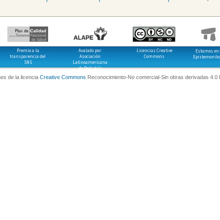
Premio a la
Avalado por:
Licencias Creative
Estamos en:
transparencia del
Asociación
Commons
Epistemonik
SNS
Latinoamericana
de Pediatría
es de la licencia
Creative Commons
Reconocimiento-No comercial-Sin obras derivadas 4.0