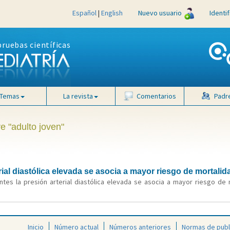
Español
|
English
Nuevo usuario
Identi
pruebas científicas
Temas
La revista
Comentarios
Padr
e "adulto joven"
ial diastólica elevada se asocia a mayor riesgo de mortali
ntes la presión arterial diastólica elevada se asocia a mayor riesgo de 
Inicio
Número actual
Números anteriores
Normas de publ