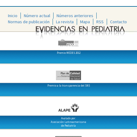
Inicio
Número actual
Números anteriores
Normas de publicación
La revista
Mapa
RSS
Contacto
Premio MEDES 2012
Premio a la transparencia del SNS
Avalado por:
Asociación Latinoamericana
de Pediatría